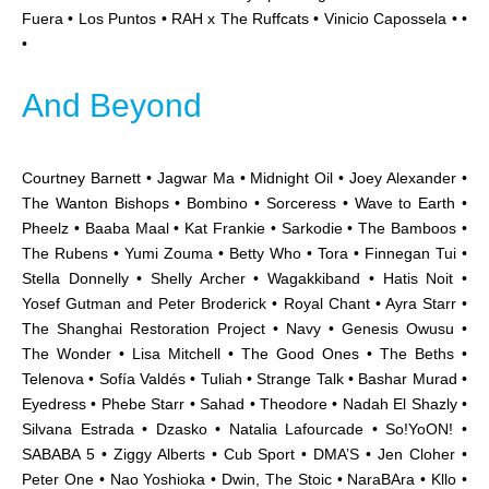
Fuera • Los Puntos • RAH x The Ruffcats • Vinicio Capossela • •
•
And Beyond
Courtney Barnett • Jagwar Ma • Midnight Oil • Joey Alexander •
The Wanton Bishops • Bombino • Sorceress • Wave to Earth •
Pheelz • Baaba Maal • Kat Frankie • Sarkodie • The Bamboos •
The Rubens • Yumi Zouma • Betty Who • Tora • Finnegan Tui •
Stella Donnelly • Shelly Archer • Wagakkiband • Hatis Noit •
Yosef Gutman and Peter Broderick • Royal Chant • Ayra Starr •
The Shanghai Restoration Project • Navy • Genesis Owusu •
The Wonder • Lisa Mitchell • The Good Ones • The Beths •
Telenova • Sofía Valdés • Tuliah • Strange Talk • Bashar Murad •
Eyedress • Phebe Starr • Sahad • Theodore • Nadah El Shazly •
Silvana Estrada • Dzasko • Natalia Lafourcade • So!YoON! •
SABABA 5
• Ziggy Alberts • Cub Sport • DMA’S • Jen Cloher •
Peter One • Nao Yoshioka • Dwin, The Stoic •
NaraBAra
•
Kllo •