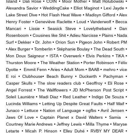
Island • Dali Rose •
COIN
• Moor Mother • Matt Holubowski •
Alexandra Savior •
WeddingCake
• Elliot Maginot • Lexi Jayde •
Lake Street Dive • Hot Flash Heat Wave • Madisyn Gifford • Alex
Henry Foster • Geneviève Raclette • Loud • Vanderwolf • Becca
Mancari • Lissie • Seasick Steve • Lovelytheband • Dan
Rosenboom • Cousines like Shit • Adieu Narcisse • Plains • Nada
Surf • Dekker • Dr. John • Orion Sun • Pigeon John • Robert PM
• Alex Burger • Tomberlin • Stéphanie Boulay • The Dead South •
Mon Doux Saigneur • ISTA • Overwerk • Elvis Perkins • TiKA •
Thurston Moore • The Weather Station • Porter Robinson • Félix
Dyotte • Emmit Fenn • Aries • Adult Mom • BAAB • mehro • vice
E roi • Clubhouse• Beach Bunny • Duckwrth • Pachyman •
Casper Skulls
• The slow readers club • Geoffroy •
Eli Rose •
Angel Forrest • The Wallflowers • JD McPherson Post Script •
Soleil Launière • Madi Diaz • Red Leather • Indigo De Souza •
Lucinda Williams • Letting Up Despite Great Faults • Half Waif •
Junaco • Lettuce • Nation of Language • ogfbs • Avril Jensen •
Jaws Of Love •
Captain Planet x David Walters • Samia •
Courtney Marie Andrews • Jeffrey Lewis • Milla Thyme • Maryse
Letarte • Micah P. Hinson • Elley Duhé • RVBY MY DEAR •