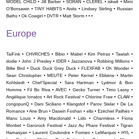
MODEL CHILD • Jill Barber • SORAN • CLEREL • iskwē • Mimi
O’Bonsawin • TINY HABITS • Aistis • Lindsey Stirling • Russian
Baths • Ok Cowgirl • DVTR • Matt Storm • • •
Europe
TaiFink • CHVRCHES • Bibio • Mabel • Kim Petras • Tawiah •
dodie • John J Presley • IDER • Jazzanova • Robbing Millions •
Billie Bird • Duck Duck Grey Duck • FLEXFAB • Oh Wonder •
Sean Christopher • MEUTE • Peter Kernel • Ebbène • Martin
Kohlstedt • Chef’Special • Sara Hartman • Lydmor & Bon
Homme • Fil Bo Riva • AVEC • Gecko Turner • Timo Lassy •
Angélique Ionatos • Art Rock Festival • Chlorine Free • CLAW •
congopunQ • Dani Siciliano • Klangstof • Parov Stelar • De La
Romance • Ane Brun • Dasein Foshan • elbi •
Ezéchiel Pailhès
•
Manu Louis • Amy Macdonald • Lido • Charmless • Fiona
Monbet • Garorock Festival • Jazz Au Phare Festival • Tigran
Hamasyan • Laurent Coulondre • Fomies • LeMarquis • HYL •