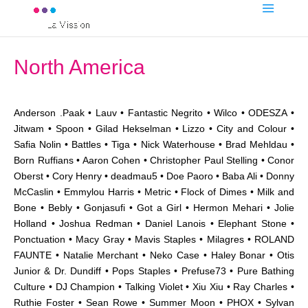
North America
Anderson .Paak • Lauv • Fantastic Negrito • Wilco • ODESZA •
Jitwam • Spoon • Gilad Hekselman • Lizzo • City and Colour •
Safia Nolin • Battles • Tiga • Nick Waterhouse • Brad Mehldau •
Born Ruffians • Aaron Cohen • Christopher Paul Stelling • Conor
Oberst • Cory Henry • deadmau5 • Doe Paoro • Baba Ali • Donny
McCaslin • Emmylou Harris • Metric • Flock of Dimes • Milk and
Bone • Bebly • Gonjasufi • Got a Girl • Hermon Mehari • Jolie
Holland • Joshua Redman • Daniel Lanois • Elephant Stone •
Ponctuation • Macy Gray • Mavis Staples • Milagres • ROLAND
FAUNTE • Natalie Merchant • Neko Case • Haley Bonar • Otis
Junior & Dr. Dundiff • Pops Staples • Prefuse73 • Pure Bathing
Culture • DJ Champion • Talking Violet • Xiu Xiu • Ray Charles •
Ruthie Foster • Sean Rowe • Summer Moon • PHOX • Sylvan