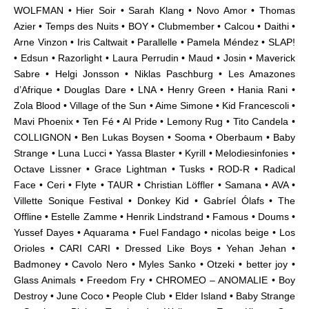
WOLFMAN • Hier Soir • Sarah Klang • Novo Amor • Thomas
Azier • Temps des Nuits • BOY • Clubmember • Calcou • Daithi •
Arne Vinzon • Iris Caltwait •
Parallelle •
Pamela Méndez • SLAP!
• Edsun • Razorlight • Laura Perrudin • Maud • Josin • Maverick
Sabre • Helgi Jonsson • Niklas Paschburg • Les Amazones
d’Afrique • Douglas Dare • LNA • Henry Green • Hania Rani •
Zola Blood • Village of the Sun • Aime Simone • Kid Francescoli •
Mavi Phoenix • Ten Fé • Al Pride • Lemony Rug • Tito Candela •
COLLIGNON • Ben Lukas Boysen • Sooma • Oberbaum • Baby
Strange • Luna Lucci • Yassa Blaster • Kyrill • Melodiesinfonies •
Octave Lissner • Grace Lightman • Tusks • ROD-R • Radical
Face • Ceri • Flyte • TAUR • Christian Löffler • Samana • AVA •
Villette Sonique Festival • Donkey Kid • Gabríel Ólafs • The
Offline • Estelle Zamme • Henrik Lindstrand • Famous • Doums •
Yussef Dayes • Aquarama • Fuel Fandago • nicolas beige • Los
Orioles • CARI CARI • Dressed Like Boys • Yehan Jehan •
Badmoney • Cavolo Nero • Myles Sanko • Otzeki • better joy •
Glass Animals • Freedom Fry • CHROMEO – ANOMALIE • Boy
Destroy • June Coco • People Club • Elder Island • Baby Strange