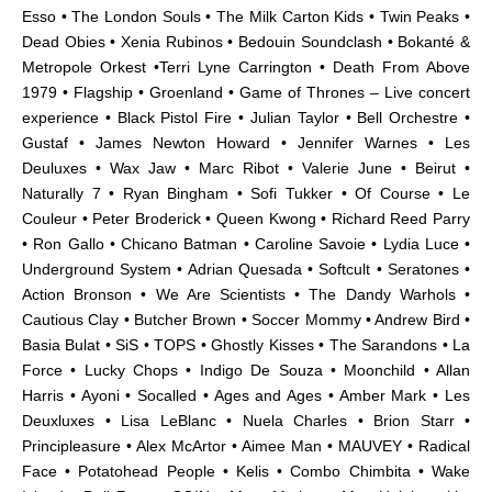
Esso • The London Souls • The Milk Carton Kids • Twin Peaks •
Dead Obies • Xenia Rubinos • Bedouin Soundclash • Bokanté &
Metropole Orkest •Terri Lyne Carrington • Death From Above
1979 • Flagship • Groenland • Game of Thrones – Live concert
experience • Black Pistol Fire • Julian Taylor • Bell Orchestre •
Gustaf • James Newton Howard • Jennifer Warnes • Les
Deuluxes • Wax Jaw • Marc Ribot • Valerie June • Beirut •
Naturally 7 • Ryan Bingham • Sofi Tukker • Of Course • Le
Couleur • Peter Broderick • Queen Kwong • Richard Reed Parry
• Ron Gallo • Chicano Batman • Caroline Savoie • Lydia Luce •
Underground System • Adrian Quesada • Softcult • Seratones •
Action Bronson • We Are Scientists • The Dandy Warhols •
Cautious Clay • Butcher Brown • Soccer Mommy • Andrew Bird •
Basia Bulat • SiS • TOPS • Ghostly Kisses • The Sarandons • La
Force • Lucky Chops • Indigo De Souza • Moonchild • Allan
Harris • Ayoni • Socalled • Ages and Ages • Amber Mark • Les
Deuxluxes • Lisa LeBlanc • Nuela Charles • Brion Starr •
Principleasure
• Alex McArtor • Aimee Man •
MAUVEY
• Radical
Face • Potatohead People • Kelis • Combo Chimbita • Wake