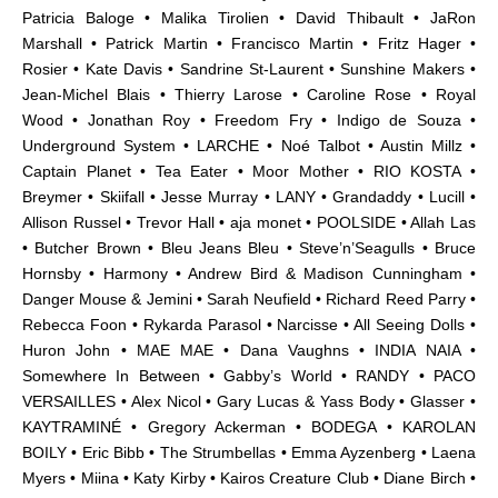
Patricia Baloge • Malika Tirolien • David Thibault • JaRon
Marshall • Patrick Martin • Francisco Martin • Fritz Hager •
Rosier • Kate Davis
•
Sandrine St-Laurent
•
Sunshine Makers
•
Jean-Michel Blais • Thierry Larose • Caroline Rose • Royal
Wood • Jonathan Roy • Freedom Fry • Indigo de Souza •
Underground System • LARCHE • Noé Talbot • Austin Millz •
Captain Planet • Tea Eater • Moor Mother • RIO KOSTA •
Breymer • Skiifall
• Jesse Murray
• LANY
• Grandaddy • Lucill •
Allison Russel • Trevor Hall • aja monet • POOLSIDE
• Allah Las
• Butcher Brown • Bleu Jeans Bleu • Steve’n’Seagulls • Bruce
Hornsby • Harmony • Andrew Bird & Madison Cunningham •
Danger Mouse & Jemini
• Sarah Neufield • Richard Reed Parry •
Rebecca Foon •
Rykarda Parasol
• Narcisse • All Seeing Dolls •
Huron John • MAE MAE • Dana Vaughns • INDIA NAIA •
Somewhere In Between • Gabby’s World • RANDY • PACO
VERSAILLES • Alex Nicol • Gary Lucas & Yass Body • Glasser •
KAYTRAMINÉ • Gregory Ackerman • BODEGA • KAROLAN
BOILY • Eric Bibb • The Strumbellas • Emma Ayzenberg • Laena
Myers • Miina • Katy Kirby • Kairos Creature Club • Diane Birch •