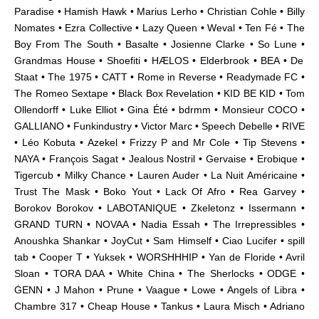
Paradise • Hamish Hawk • Marius Lerho • Christian Cohle • Billy
Nomates • Ezra Collective • Lazy Queen • Weval • Ten Fé • The
Boy From The South • Basalte • Josienne Clarke • So Lune •
Grandmas House • Shoefiti • HÆLOS • Elderbrook • BEA • De
Staat • The 1975 • CATT • Rome in Reverse • Readymade FC •
The Romeo Sextape • Black Box Revelation • KID BE KID • Tom
Ollendorff • Luke Elliot • Gina Été • bdrmm • Monsieur COCO •
GALLIANO • Funkindustry • Victor Marc • Speech Debelle • RIVE
• Léo Kobuta • Azekel • Frizzy P and Mr Cole • Tip Stevens •
NAYA • François Sagat • Jealous Nostril • Gervaise • Erobique •
Tigercub • Milky Chance • Lauren Auder • La Nuit Américaine •
Trust The Mask • Boko Yout • Lack Of Afro • Rea Garvey •
Borokov Borokov • LABOTANIQUE • Zkeletonz • Issermann •
GRAND TURN • NOVAA • Nadia Essah • The Irrepressibles •
Anoushka Shankar • JoyCut • Sam Himself • Ciao Lucifer • spill
tab • Cooper T
• Yuksek • WORSHHHIP • Yan de Floride • Avril
Sloan • TORA DAA • White China • The Sherlocks • ODGE •
ĠENN • J Mahon • Prune • Vaague • Lowe • Angels of Libra •
Chambre 317 • Cheap House • Tankus • Laura Misch • Adriano