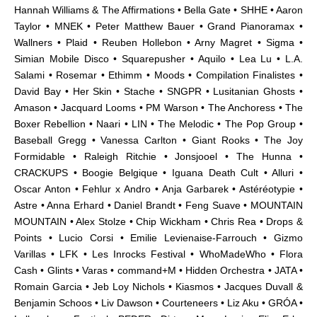
Hannah Williams & The Affirmations • Bella Gate •
SHHE
• Aaron
Taylor • MNEK • Peter Matthew Bauer • Grand Pianoramax •
Wallners • Plaid • Reuben Hollebon • Arny Magret • Sigma •
Simian Mobile Disco • Squarepusher • Aquilo • Lea Lu • L.A.
Salami • Rosemar • Ethimm • Moods • Compilation Finalistes •
David Bay • Her Skin • Stache • SNGPR • Lusitanian Ghosts •
Amason • Jacquard Looms • PM Warson • The Anchoress • The
Boxer Rebellion • Naari • LIN • The Melodic • The Pop Group •
Baseball Gregg • Vanessa Carlton • Giant Rooks • The Joy
Formidable • Raleigh Ritchie • Jonsjooel • The Hunna •
CRACKUPS • Boogie Belgique • Iguana Death Cult • Alluri •
Oscar Anton • Fehlur x Andro • Anja Garbarek • Astéréotypie •
Astre • Anna Erhard • Daniel Brandt • Feng Suave • MOUNTAIN
MOUNTAIN • Alex Stolze • Chip Wickham • Chris Rea • Drops &
Points • Lucio Corsi • Emilie Levienaise-Farrouch • Gizmo
Varillas • LFK • Les Inrocks Festival • WhoMadeWho • Flora
Cash • Glints • Varas • command+M • Hidden Orchestra • JATA •
Romain Garcia • Jeb Loy Nichols • Kiasmos • Jacques Duvall &
Benjamin Schoos • Liv Dawson • Courteneers • Liz Aku • GRÓA •