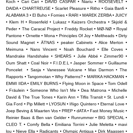
Koch • Cari Cari
• DAVID CASPAR • Niariu • ROOSEVELT •
DAIDA • CHARTREUSE • Scarlet Pleasure • Ritho • Gaia Banfi •
ALABAMA 3 • El Buho • Fomies • RARI • MAREK ZERBA • JUICY
• Klem H • Rosenfeld • Lukasz • Kaizers Orchestra • Skjold &
Peder • The Caracal Project • Freddy Rocket • MØ-NØ • Royal
Pantone • Ornette • Mona • Principles Of Joy • Meltheads • Dirty
Sound Magnet • ÄTNAS • peaker Cabinets • Alice Merton •
Meimuna • Nans Vincent • Noah Bouchard • Elle Coves •
Mandrake Handshake • SHEARS • Julie Abbé • Zimmer90 •
Oum Shatt • Coal Noir • F.I.D.E.L • Jasper Sommer • Guillaume
Poncelet • Sasja • Vanessee Vulcane • Max Darmon • The
Rapports • Tangomotan • Why Patterns? • MARIKA HACKMAN •
EMMI IIDA • EMILY BURNS • Flying Moon in Space • Tom Odell
• Fräulein • Someone Who Isn’t Me • Dea Matrona • Michelle
David & The True Tones • Karin Ann • Tiflis Transit • St. Lundi •
Gia Ford • Pip Millett • LYOSUN • Iñigo Quintero • Eternal Love •
Joep Beving & Maarten Vos • PREP • dATA • Fast Money Music •
Reinier Baas & Ben van Gelder • Runrummer • BIG SPECIAL •
CLEO T. • Comfy Bella • Emiliana Torrini • Julie Meletta • mavi
lou • Nieve Ella • Radicants • Olympic Antigua • Dirk Maassen •