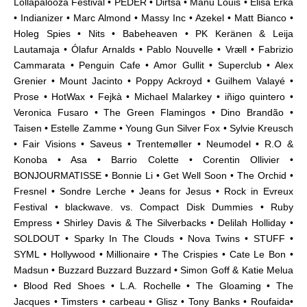
Lollapalooza Festival • PEDER • Dirtsa • Manu Louis • Elisa Erka
• Indianizer • Marc Almond • Massy Inc • Azekel • Matt Bianco •
Holeg Spies • Nits • Babeheaven • PK Keränen & Leija
Lautamaja • Ólafur Arnalds • Pablo Nouvelle • Vræll • Fabrizio
Cammarata • Penguin Cafe • Amor Gullit • Superclub • Alex
Grenier • Mount Jacinto • Poppy Ackroyd • Guilhem Valayé •
Prose • HotWax • Fejkà • Michael Malarkey • iñigo quintero •
Veronica Fusaro • The Green Flamingos • Dino
Brandão
•
Taisen •
Estelle Zamme
• Young Gun Silver Fox • Sylvie Kreusch
• Fair Visions • Saveus • Trentemøller • Neumodel • R.O &
Konoba • Asa • Barrio Colette • Corentin Ollivier •
BONJOURMATISSE • Bonnie Li • Get Well Soon • The Orchid •
Fresnel • Sondre Lerche • Jeans for Jesus • Rock in Evreux
Festival • blackwave. vs. Compact Disk Dummies • Ruby
Empress • Shirley Davis & The Silverbacks • Delilah Holliday •
SOLDOUT • Sparky In The Clouds • Nova Twins • STUFF •
SYML • Hollywood • Millionaire • The Crispies • Cate Le Bon •
Madsun • Buzzard Buzzard Buzzard • Simon Goff & Katie Melua
• Blood Red Shoes • L.A. Rochelle • The Gloaming • The
Jacques • Timsters • carbeau • Glisz • Tony Banks • Roufaida•