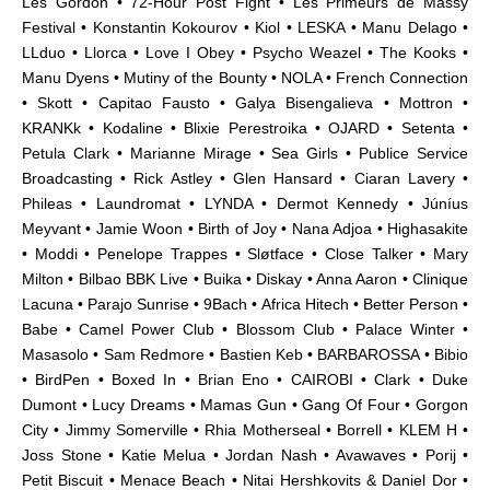
Les Gordon • 72-Hour Post Fight • Les Primeurs de Massy
Festival • Konstantin Kokourov • Kiol • LESKA • Manu Delago •
LLduo • Llorca • Love I Obey • Psycho Weazel • The Kooks •
Manu Dyens • Mutiny of the Bounty • NOLA • French Connection
• Skott • Capitao Fausto • Galya Bisengalieva • Mottron •
KRANKk • Kodaline • Blixie Perestroika • OJARD • Setenta •
Petula Clark • Marianne Mirage • Sea Girls • Publice Service
Broadcasting • Rick Astley • Glen Hansard • Ciaran Lavery •
Phileas • Laundromat • LYNDA • Dermot Kennedy • Júníus
Meyvant • Jamie Woon • Birth of Joy • Nana Adjoa • Highasakite
• Moddi • Penelope Trappes • Sløtface • Close Talker • Mary
Milton • Bilbao BBK Live • Buika • Diskay • Anna Aaron • Clinique
Lacuna • Parajo Sunrise • 9Bach • Africa Hitech • Better Person •
Babe • Camel Power Club • Blossom Club • Palace Winter •
Masasolo • Sam Redmore • Bastien Keb • BARBAROSSA • Bibio
• BirdPen • Boxed In • Brian Eno • CAIROBI • Clark • Duke
Dumont • Lucy Dreams • Mamas Gun • Gang Of Four • Gorgon
City • Jimmy Somerville • Rhia Motherseal • Borrell • KLEM H •
Joss Stone • Katie Melua • Jordan Nash • Avawaves • Porij •
Petit Biscuit • Menace Beach • Nitai Hershkovits & Daniel Dor •