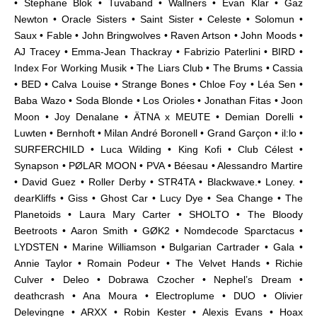
• Stephane Blok • Tuvaband • Wallners • Evan Klar • Gaz
Newton • Oracle Sisters • Saint Sister • Celeste • Solomun •
Saux • Fable • John Bringwolves • Raven Artson • John Moods •
AJ Tracey • Emma-Jean Thackray • Fabrizio Paterlini • BIRD •
Index For Working Musik • The Liars Club • The Brums • Cassia
• BED • Calva Louise • Strange Bones • Chloe Foy • Léa Sen •
Baba Wazo • Soda Blonde • Los Orioles • Jonathan Fitas • Joon
Moon • Joy Denalane • ÄTNA x MEUTE • Demian Dorelli •
Luwten • Bernhoft • Milan André Boronell • Grand Garçon • il:lo •
SURFERCHILD • Luca Wilding • King Kofi • Club Célest •
Synapson •
PØLAR MOON
• PVA • Béesau • Alessandro Martire
• David Guez • Roller Derby • STR4TA • Blackwave.• Loney. •
dearKliffs • Giss • Ghost Car • Lucy Dye • Sea Change • The
Planetoids • Laura Mary Carter • SHOLTO • The Bloody
Beetroots • Aaron Smith • GØK2 • Nomdecode Sparctacus •
LYDSTEN • Marine Williamson • Bulgarian Cartrader • Gala •
Annie Taylor • Romain Podeur • The Velvet Hands • Richie
Culver • Deleo • Dobrawa Czocher • Nephel’s Dream •
deathcrash • Ana Moura • Electroplume • DUO • Olivier
Delevingne • ARXX • Robin Kester • Alexis Evans • Hoax