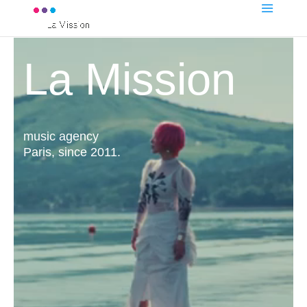
Lecteur
La Mission
vidéo
music agency
Paris, since 2011.